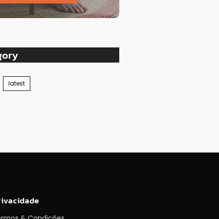
gory
latest
rivacidade
ermos & Condições