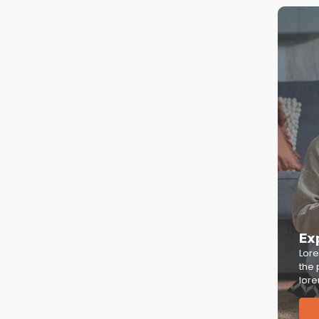
tos com
Qualidades of
va, capturar a essência de um evento com
seu sucesso e criar memórias duradouras. A
ivos e sociais em experiências visuais
os de ponta para...
Ex
Lore
the 
lore