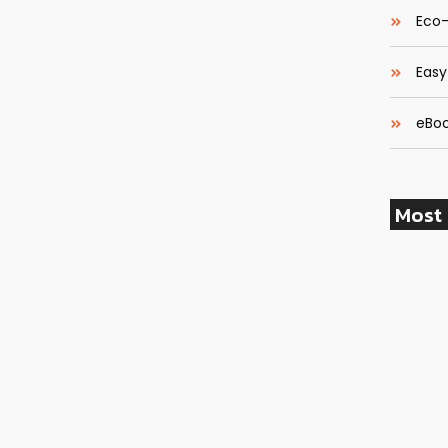
Eco-
Easy
Fotografia de Alta
eBoo
ulsionar o
Most 
Empresa
ue investem em comunicação visual eficaz estão
mento de marca. De acordo com estudos recentes,
al contemporâneo têm suas vendas aumentadas