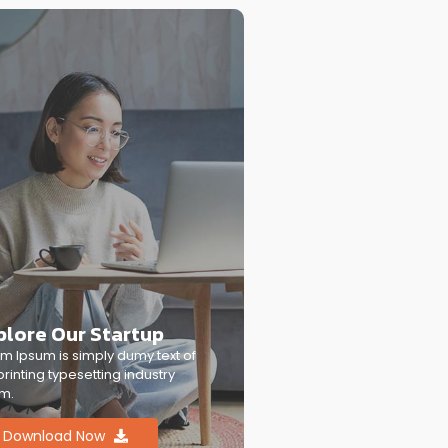
plore Our Startup
m Ipsum is simply dumy text of
printing typesetting industry
m.
Download Now