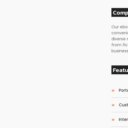
Comp
Our ebo
conveni
diverse 
from fic
business
Featu
Porta
Cust
Inte