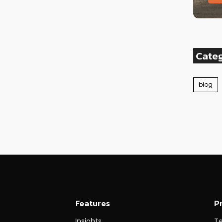
Cate
blog
Features
P
Insights
T